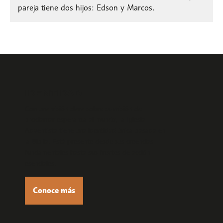
pareja tiene dos hijos: Edson y Marcos.
IDENTIDAD
Con una visión clara sobre su misión de
proclamar esperanza al mundo, la Iglesia
Adventista tiene una identidad única basada en
la Biblia. Está presente desde sus creencias
fundamentales hasta sus frentes de acción
esenciales.
Conoce más