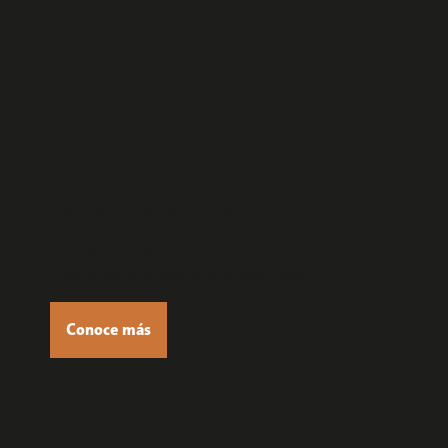
MISIÓN Y
SERVICIO
Una de las principales áreas de acción de los
adventistas es precisamente la asistencia social y
humanitaria a miles de personas, lo que está en
armonía con el ministerio del propio Cristo.
Conoce más