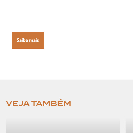
inclusão e
formação de crianças, jovens e
adultos. Saiba como se unir à agência
humanitária adventista e
criar um impacto real.
Saiba mais
VEJA TAMBÉM