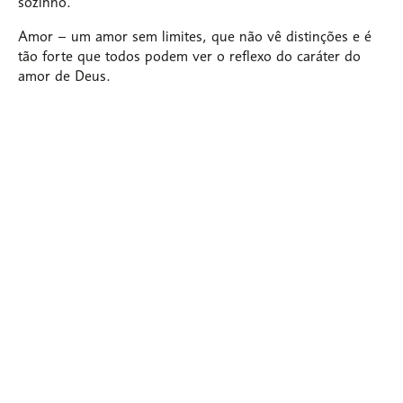
sozinho.
Amor
– um amor sem limites, que não vê distinções e é
tão forte que todos podem ver o reflexo do caráter do
amor de Deus.
No continente sul-americano, a ADRA está presente em