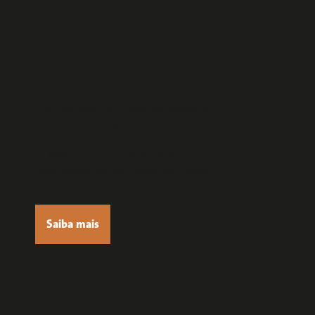
IDENTIDADE
Com uma visão clara sobre sua missão de
proclamar esperança ao mundo, a Igreja
Adventista possui uma identidade única
baseada
na Bíblia.
Ela está presente desde suas crenças
fundamentais
até suas frentes de atuação
elementares
.
Saiba mais