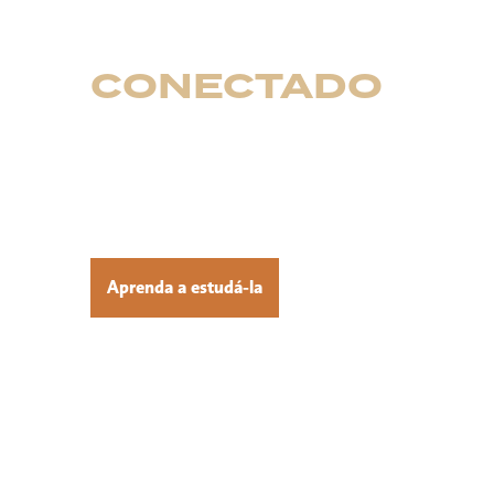
UM POVO
CONECTADO
À BÍ
Os adventistas creem que a Bíblia foi inspirada por
revela
S
eu amor
pelo
ser humano e o plano redento
através do sacrifício de Cristo. Eles
também ensinam
viver com base nos ensinos encontrados nela.
Aprenda a estudá-la