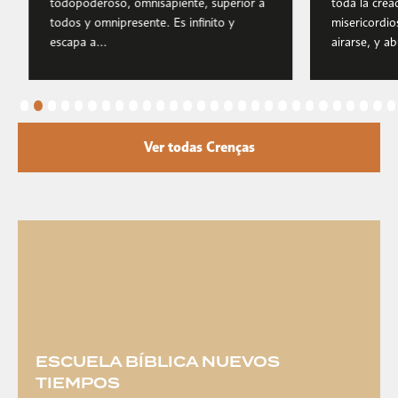
todopoderoso, omnisapiente, superior a
toda la creac
todos y omnipresente. Es infinito y
misericordio
escapa a...
airarse, y a
Ver todas Crenças
ESCUELA BÍBLICA NUEVOS
TIEMPOS