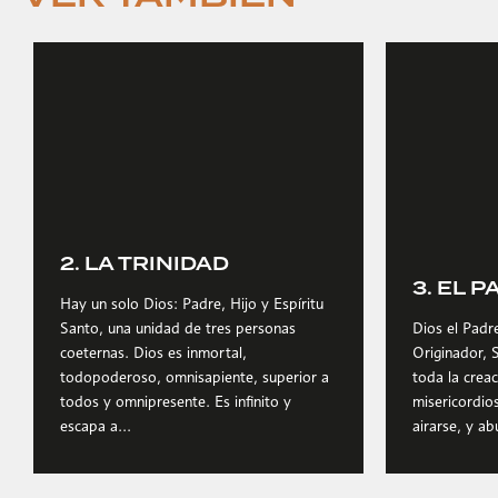
2. LA TRINIDAD
3. EL 
Hay un solo Dios: Padre, Hijo y Espíritu
Santo, una unidad de tres personas
Dios el Padr
coeternas. Dios es inmortal,
Originador, 
todopoderoso, omnisapiente, superior a
toda la creac
todos y omnipresente. Es infinito y
misericordio
escapa a...
airarse, y a