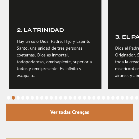
2. LA TRINIDAD
3. EL 
Hay un solo Dios: Padre, Hijo y Espíritu
Santo, una unidad de tres personas
Dios el Padr
coeternas. Dios es inmortal,
Originador, 
todopoderoso, omnisapiente, superior a
toda la creac
todos y omnipresente. Es infinito y
misericordio
escapa a...
airarse, y a
Ver todas Crenças