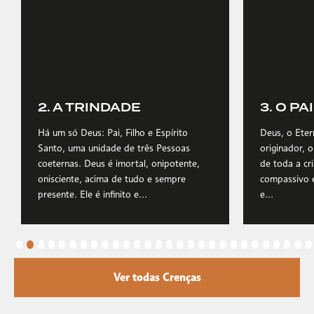
2. A TRINDADE
3. O PAI
Há um só Deus: Pai, Filho e Espírito
Deus, o Etern
Santo, uma unidade de três Pessoas
originador, 
coeternas. Deus é imortal, onipotente,
de toda a cri
onisciente, acima de tudo e sempre
compassivo e
presente. Ele é infinito e...
e...
Ver todas Crenças