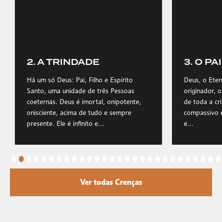
2. A TRINDADE
3. O PAI
Há um só Deus: Pai, Filho e Espírito
Deus, o Etern
Santo, uma unidade de três Pessoas
originador, 
coeternas. Deus é imortal, onipotente,
de toda a cri
onisciente, acima de tudo e sempre
compassivo e
presente. Ele é infinito e...
e...
Ver todas Crenças