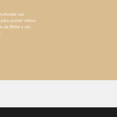
profundar seu
ara assistir vídeos
as da Bíblia e um
.