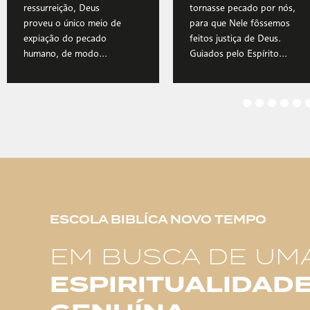
ressurreição, Deus
tornasse pecado por nós,
proveu o único meio de
para que Nele fôssemos
expiação do pecado
feitos justiça de Deus.
humano, de modo...
Guiados pelo Espírito...
ESCOLA BIBLÍCA NOVO TEMPO
EM BUSCA DE UM
ESPIRITUALIDAD